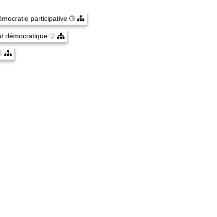
mocratie participative
➂
at démocratique
➂
➂