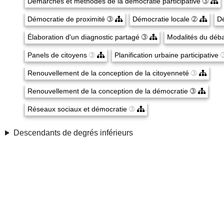
Démarches et méthodes de la démocratie participative
➂
Démocratie de proximité
➂
Démocratie locale
➁
Dé
Élaboration d'un diagnostic partagé
➂
Modalités du déb
Panels de citoyens
➂
Planification urbaine participative
Renouvellement de la conception de la citoyenneté
➂
Renouvellement de la conception de la démocratie
➂
Réseaux sociaux et démocratie
➂
Descendants de degrés inférieurs