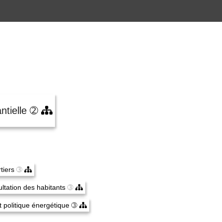
ntielle
➁
rtiers
➂
ltation des habitants
➂
t politique énergétique
➂