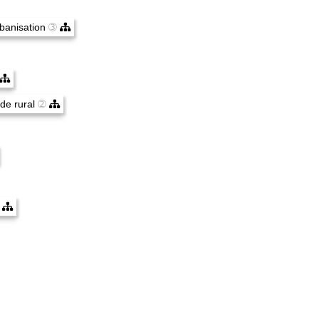
rbanisation
➂
de rural
➁
➂