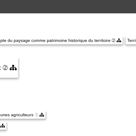
pte du paysage comme patrimoine historique du territoire
➁
Terr
ux
➁
jeunes agriculteurs
➂
➂