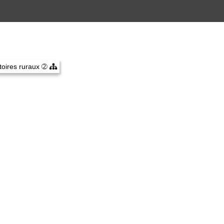
itoires ruraux
➁