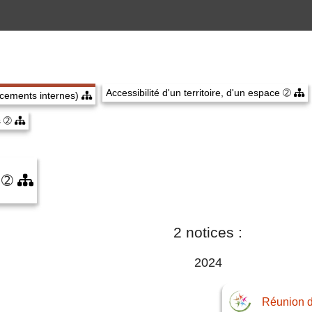
Accessibilité d'un territoire, d'un espace
➁
acements internes)
s
➁
x
➁
2 notices :
2024
Réunion du