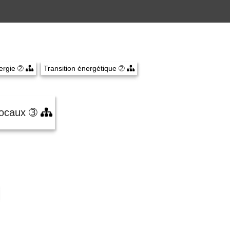
nergie
➁
Transition énergétique
➁
 locaux
➂