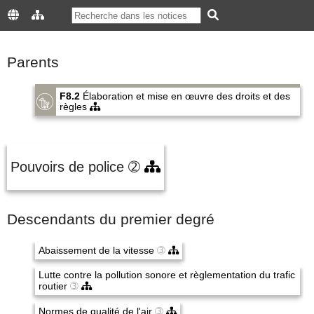
Parents
F8.2
Élaboration et mise en œuvre des droits et des
règles
Pouvoirs de police
➁
Descendants du premier degré
Abaissement de la vitesse
➂
Lutte contre la pollution sonore et règlementation du trafic
routier
➂
Normes de qualité de l'air
➂