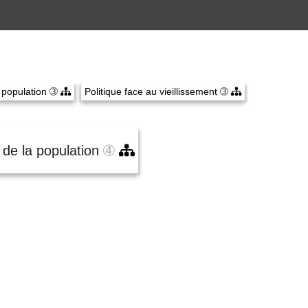
a population
➂
Politique face au vieillissement
➂
t de la population
➃