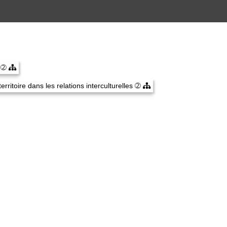
é
➁
erritoire dans les relations interculturelles
➁